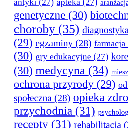
antyki
(27)
apteka
(27)
aranżacj
genetyczne
(30)
biotech
choroby
(35)
diagnostyk
(29)
egzaminy
(28)
farmacja
(30)
kore
gry edukacyjne
(27)
medycyna
(34)
(30)
miesz
ochrona przyrody
(29)
od
opieka zdr
społeczna
(28)
przychodnia
(31)
psycholog
recepty
(31)
rehabilitacja
(