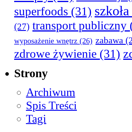
szkoła
superfoods
(31)
transport publiczny
(27)
zabawa
(2
wyposażenie wnętrz
(26)
z
zdrowe żywienie
(31)
Strony
Archiwum
Spis Treści
Tagi